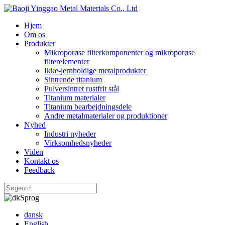
Hjem
Om os
Produkter
Mikroporøse filterkomponenter og mikroporøse
filterelementer
Ikke-jernholdige metalprodukter
Sintrende titanium
Pulversintret rustfrit stål
Titanium materialer
Titanium bearbejdningsdele
Andre metalmaterialer og produktioner
Nyhed
Industri nyheder
Virksomhedsnyheder
Viden
Kontakt os
Feedback
Sprog
dansk
English