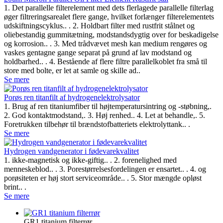
1. Det parallelle filterelement med dets flerlagede parallelle filterlag
øger filtreringsarealet flere gange, hvilket forlænger filterelementets
udskiftningscyklus.. . 2. Holdbart filter med rustfrit stålnet og
oliebestandig gummitætning, modstandsdygtig over for beskadigelse
og korrosion.. . 3. Med trådvævet mesh kan medium rengøres og
vaskes gentagne gange separat på grund af lav modstand og
holdbarhed.. . 4. Bestående af flere filtre parallelkoblet fra små til
store med bolte, er let at samle og skille ad..
Se mere
Porøs ren titanfilt af hydrogenelektrolysator
1. Brug af ren titaniumfiber til højtemperatursintring og -støbning,.
2. God kontaktmodstand,. 3. Høj renhed.. 4. Let at behandle,. 5.
Foretrukken tilbehør til brændstofbatteriets elektrolyttank.. .
Se mere
Hydrogen vandgenerator i fødevarekvalitet
1. ikke-magnetisk og ikke-giftig.. . 2. forenelighed med
menneskeblod.. . 3. Porestørrelsesfordelingen er ensartet.. . 4. og
porøsiteten er høj stort serviceområde.. . 5. Stor mængde opløst
brint.. .
Se mere
GR1 titanium filterrør