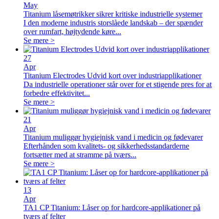
May
Titanium låsemøtrikker sikrer kritiske industrielle systemer
I den moderne industris storslåede landskab – der spænder
over rumfart, højtydende køre...
Se mere >
27
Apr
Titanium Electrodes Udvid kort over industriapplikationer
Da industrielle operationer står over for et stigende pres for at
forbedre effektivitet...
Se mere >
21
Apr
Titanium muliggør hygiejnisk vand i medicin og fødevarer
Efterhånden som kvalitets- og sikkerhedsstandarderne
fortsætter med at stramme på tværs...
Se mere >
13
Apr
TA1 CP Titanium: Låser op for hardcore-applikationer på
tværs af felter