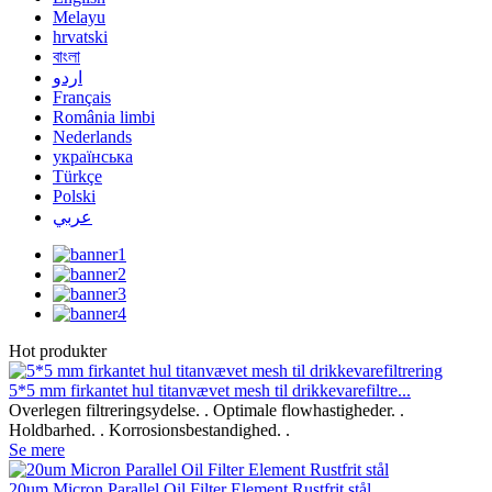
Melayu
hrvatski
বাংলা
اردو
Français
România limbi
Nederlands
українська
Türkçe
Polski
عربي
Hot produkter
5*5 mm firkantet hul titanvævet mesh til drikkevarefiltre...
Overlegen filtreringsydelse. . Optimale flowhastigheder. .
Holdbarhed. . Korrosionsbestandighed. .
Se mere
20um Micron Parallel Oil Filter Element Rustfrit stål